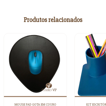
Produtos relacionados
MOUSE PAD GOTA EM COURO
KIT ESCRITÓ